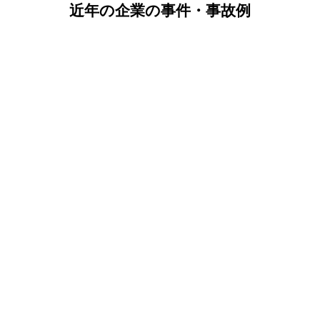
近年の企業の事件・事故例
自然災害
東日本大震災・西日本豪雨・大型台風等
製品・サービス
リコール・食中毒・品質偽装・知的財産権侵害
事故
ビル火災・工場火災・交通事故・労働災害等
情報システム
サイバーテロ、個人情報漏洩・システム停止等
人事労務
働き方改革・ハラスメント・従業員との訴訟
環境変化
技術環境・競争環境・購買プロセス等の変化
法令順守
パワハラ防止法・公益通報者保護法等の改正