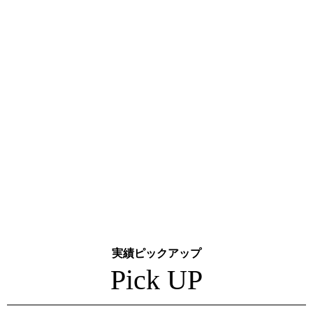
株式会社A.I.P
リスクマネジメント
リスク管理
保険見直し
法人保険
経費削減
財務
管理
実績ピックアップ
Pick UP