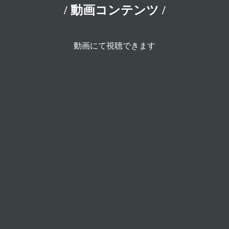
/ 動画コンテンツ /
動画にて視聴できます
退職者・内部不正・人的ミスから会社を守る実践セミナ
ー ～“信頼していた社員だから…”では防げない 従業員リ
スク対策～