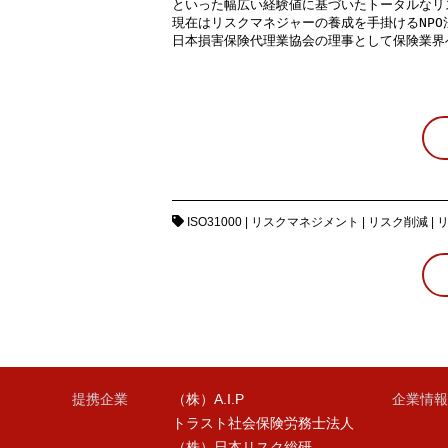
といった幅広い経験値に基づいたトータルなリ
現在はリスクマネジャーの養成を手掛けるNP
日本損害保険代理業協会の理事として保険業界
ISO31000
|
リスクマネジメント
|
リスク削減
|
提携企業
（株）A.I.P
企業情報
トラスト社会保険労務士法人
（株）日本リスク総研