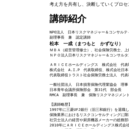
考え方を共有し、決断していくプロセ
講師紹介
NPO法人　日本リスクマネジャー＆コンサルティ
副理事長　兼　認定講師
松本 一成（まつもと かずなり）
ＭＢＡ（経営管理修士）、社会保険労務士、上級
ＮＰＯ法人日本リスクマネジャー＆コンサルタン
ＡＲＩＣＥホールディングス　株式会社　代表取
株式会社　A.I.P　代表取締役、株式会社日本
代表取締役トラスト社会保険労務士法人　代表
一般社団法人　日本損害保険代理業協会　理事
日本青年会議所保険部会　第31代　部会長　　
RMCA　副理事長　兼　保険リスクマネジメント
【講師略歴】

1997年に三菱UFJ銀行（旧三和銀行）を退
保険業界におけるリスクコンサルティングに限
社労士法人の経営や厨房機器メーカーの総務部
2010年にＡＲＩＣＥホールディングス株式