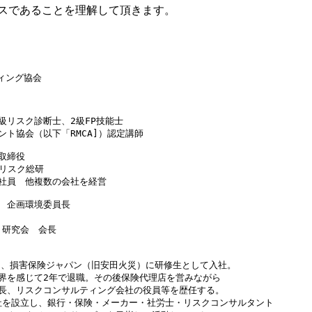
スであることを理解して頂きます。
ング協会

リスク診断士、2級FP技能士

ト協会（以下「RMCA]）認定講師　

締役

リスク総研　

社員　他複数の会社を経営

　企画環境委員長

　

研究会　会長

職し、損害保険ジャパン（旧安田火災）に研修生として入社。
界を感じて2年で退職。その後保険代理店を営みながら
長、リスクコンサルティング会社の役員等を歴任する。
会社を設立し、銀行・保険・メーカー・社労士・リスクコンサルタント