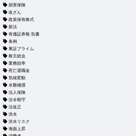
損害保険
改ざん
政策保有株式
新法
有価証券報 告書
条例
東証プライム
株主総会
業務効率
死亡退職金
気候変動
水難補償
法人保険
法令順守
法改正
洪水
洪水リスク
海面上昇