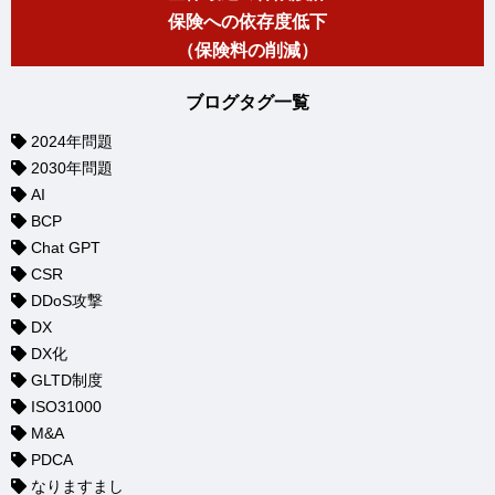
保険への依存度低下
（保険料の削減）
ブログタグ一覧
2024年問題
2030年問題
AI
BCP
Chat GPT
CSR
DDoS攻撃
DX
DX化
GLTD制度
ISO31000
M&A
PDCA
なりますまし