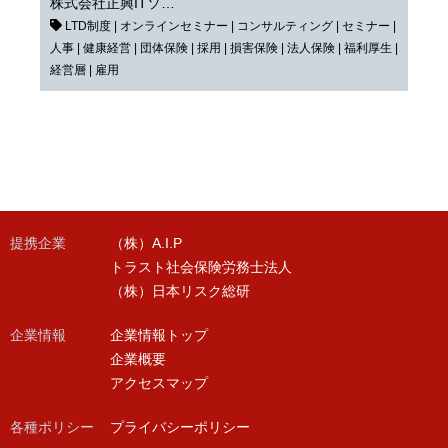
株式会社正興ITソ…
LTD制度
|
オンラインセミナー
|
コンサルティング
|
セミナー
|
人事
|
健康経営
|
団体保険
|
採用
|
損害保険
|
法人保険
|
福利厚生
|
経営層
|
雇用
提携企業
（株）A.I.P
トラスト社会保険労務士法人
（株）日本リスク総研
企業情報
企業情報トップ
企業概要
アクセスマップ
各種ポリシー
プライバシーポリシー