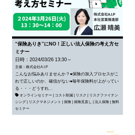
“保険ありき”にNO！正しい法人保険の考え方セ
ミナー
日時：2024/03/26 13:30～
主催：株式会社A.I.P
こんなお悩みありませんか？●保険の加入プロセスがこ
れで正しいのか、確信がない●毎年保険料が上がってい
る・・・どうすれ…
オンラインセミナー
|
コスト削減
|
リスク
|
リスクファイナン
シング
|
リスクマネジメント
|
保険
|
保険見直し
|
法人保険
|
無料
セミナー