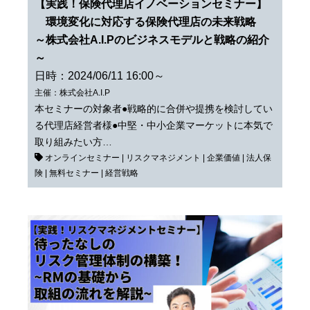
【実践！保険代理店イノベーションセミナー】
環境変化に対応する保険代理店の未来戦略
～株式会社A.I.Pのビジネスモデルと戦略の紹介
～
日時：2024/06/11 16:00～
主催：株式会社A.I.P
本セミナーの対象者●戦略的に合併や提携を検討してい
る代理店経営者様●中堅・中小企業マーケットに本気で
取り組みたい方…
オンラインセミナー
|
リスクマネジメント
|
企業価値
|
法人保
険
|
無料セミナー
|
経営戦略