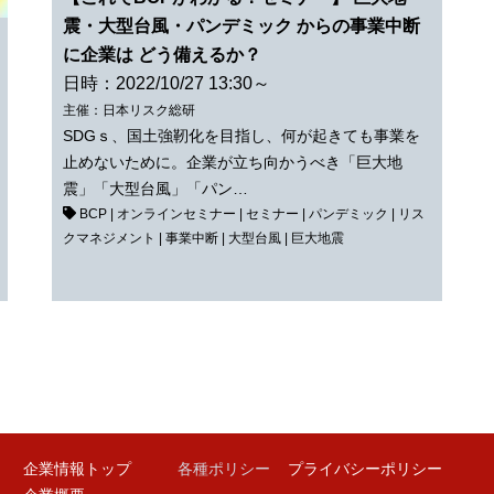
震・大型台風・パンデミック からの事業中断
に企業は どう備えるか？
日時：2022/10/27 13:30～
主催：日本リスク総研
SDGｓ、国土強靭化を目指し、何が起きても事業を
止めないために。企業が立ち向かうべき「巨大地
震」「大型台風」「パン…
BCP
|
オンラインセミナー
|
セミナー
|
パンデミック
|
リス
クマネジメント
|
事業中断
|
大型台風
|
巨大地震
企業情報トップ
各種ポリシー
プライバシーポリシー