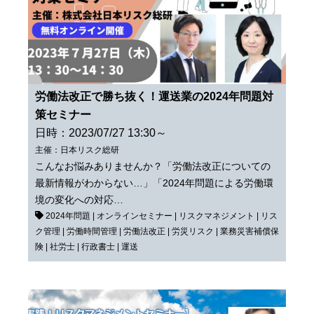
労働法改正で勝ち抜く！運送業の2024年問題対
策セミナー
日時：2023/07/27 13:30～
主催：日本リスク総研
こんなお悩みありませんか？「労働法改正についての
最新情報がわからない…」「2024年問題による労働環
境の変化への対応…
2024年問題
|
オンラインセミナー
|
リスクマネジメント
|
リス
ク管理
|
労働時間管理
|
労働法改正
|
労災リスク
|
業務災害補償保
険
|
社労士
|
行政書士
|
運送