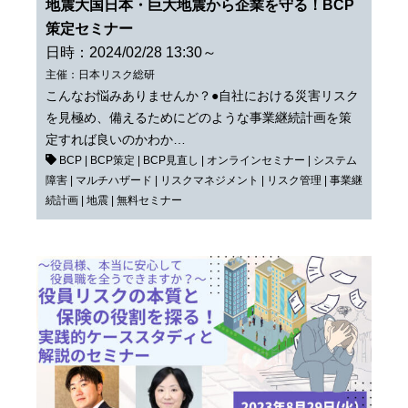
地震大国日本・巨大地震から企業を守る！BCP
策定セミナー
日時：2024/02/28 13:30～
主催：日本リスク総研
こんなお悩みありませんか？●自社における災害リスク
を見極め、備えるためにどのような事業継続計画を策
定すれば良いのかわか…
BCP
|
BCP策定
|
BCP見直し
|
オンラインセミナー
|
システム
障害
|
マルチハザード
|
リスクマネジメント
|
リスク管理
|
事業継
続計画
|
地震
|
無料セミナー