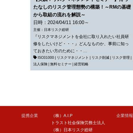
たなしのリスク管理態勢の構築！～RMの基礎
から取組の流れを解説～
日時：2024/04/11 16:00～
主催：日本リスク総研
『リスクマネジメントを会社に取り入れたい社員研
修をしたいけど・・・』どんなものか、事前に知っ
ておきたい方のために・・…
ISO31000
|
リスクマネジメント
|
リスク削減
|
リスク管理
|
法人保険
|
無料セミナー
|
経営戦略
提携企業
（株）A.I.P
企業情報
トラスト社会保険労務士法人
（株）日本リスク総研