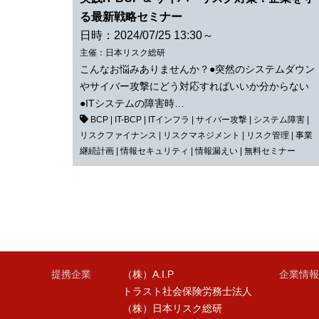
る最新戦略セミナー
日時：2024/07/25 13:30～
主催：日本リスク総研
こんなお悩みありませんか？●突然のシステムダウン
やサイバー攻撃にどう対応すればいいか分からない
●ITシステムの障害時…
BCP
|
IT-BCP
|
ITインフラ
|
サイバー攻撃
|
システム障害
|
リスクファイナンス
|
リスクマネジメント
|
リスク管理
|
事業
継続計画
|
情報セキュリティ
|
情報漏えい
|
無料セミナー
提携企業
（株）A.I.P
企業情報
トラスト社会保険労務士法人
（株）日本リスク総研