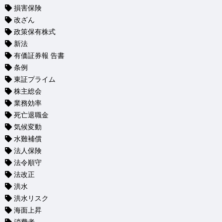
損害保険
改ざん
政策保有株式
新法
有価証券報 告書
条例
東証プライム
株主総会
業務効率
死亡退職金
気候変動
水難補償
法人保険
法令順守
法改正
洪水
洪水リスク
海面上昇