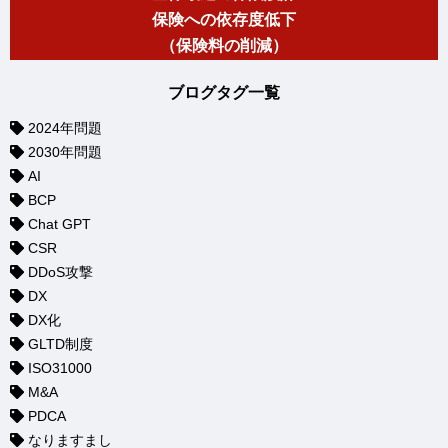
保険への依存度低下
（保険料の削減）
ブログタグ一覧
2024年問題
2030年問題
AI
BCP
Chat GPT
CSR
DDoS攻撃
DX
DX化
GLTD制度
ISO31000
M&A
PDCA
なりますまし