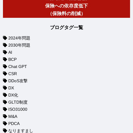
保険への依存度低下
（保険料の削減）
ブログタグ一覧
2024年問題
2030年問題
AI
BCP
Chat GPT
CSR
DDoS攻撃
DX
DX化
GLTD制度
ISO31000
M&A
PDCA
なりますまし