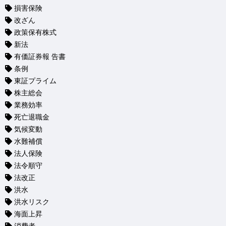
損害保険
改ざん
政策保有株式
新法
有価証券報 告書
条例
東証プライム
株主総会
業務効率
死亡退職金
気候変動
水難補償
法人保険
法令順守
法改正
洪水
洪水リスク
海面上昇