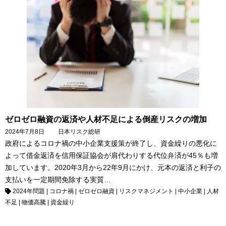
ゼロゼロ融資の返済や人材不足による倒産リスクの増加
2024年7月8日
日本リスク総研
政府によるコロナ禍の中小企業支援策が終了し、資金繰りの悪化に
よって借金返済を信用保証協会が肩代わりする代位弁済が45％も増
加しています。2020年3月から22年9月にかけ、元本の返済と利子の
支払いを一定期間免除する実質…
2024年問題
|
コロナ禍
|
ゼロゼロ融資
|
リスクマネジメント
|
中小企業
|
人材
不足
|
物価高騰
|
資金繰り