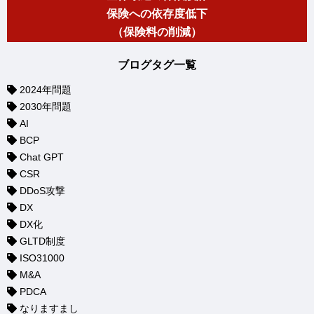
保険への依存度低下
（保険料の削減）
ブログタグ一覧
2024年問題
2030年問題
AI
BCP
Chat GPT
CSR
DDoS攻撃
DX
DX化
GLTD制度
ISO31000
M&A
PDCA
なりますまし