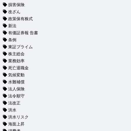
損害保険
改ざん
政策保有株式
新法
有価証券報 告書
条例
東証プライム
株主総会
業務効率
死亡退職金
気候変動
水難補償
法人保険
法令順守
法改正
洪水
洪水リスク
海面上昇