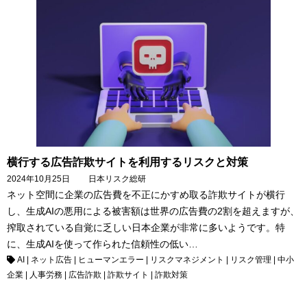
横行する広告詐欺サイトを利用するリスクと対策
2024年10月25日
日本リスク総研
ネット空間に企業の広告費を不正にかすめ取る詐欺サイトが横行
し、生成AIの悪用による被害額は世界の広告費の2割を超えますが、
搾取されている自覚に乏しい日本企業が非常に多いようです。特
に、生成AIを使って作られた信頼性の低い…
AI
|
ネット広告
|
ヒューマンエラー
|
リスクマネジメント
|
リスク管理
|
中小
企業
|
人事労務
|
広告詐欺
|
詐欺サイト
|
詐欺対策