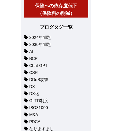
保険への依存度低下
（保険料の削減）
ブログタグ一覧
2024年問題
2030年問題
AI
BCP
Chat GPT
CSR
DDoS攻撃
DX
DX化
GLTD制度
ISO31000
M&A
PDCA
なりますまし