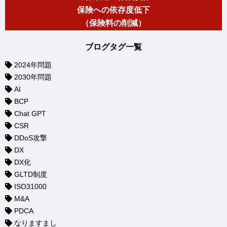
保険への依存度低下
（保険料の削減）
ブログタグ一覧
2024年問題
2030年問題
AI
BCP
Chat GPT
CSR
DDoS攻撃
DX
DX化
GLTD制度
ISO31000
M&A
PDCA
なりますまし