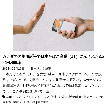
カナダでの集団訴訟で日本たばこ産業（JT）に示された3.5
兆円和解案
2024年12月16日
日本リスク総研
日本たばこ産業（JT）を含む3社が、健康リスクについて十分な説
明をせずにたばこを販売したとする消費者を原告とするカナダでの
集団訴訟で、3.5兆円の和解案が示され、JT株は急落しました。ここ
では、この事例に基づいて、企…
CSR
|
リスクマネジメント
|
リスク管理
|
企業の社会的責任
|
健康リスク
|
健
康被害
|
消費者
|
社会貢献
|
集団訴訟