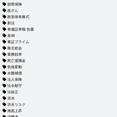
損害保険
改ざん
政策保有株式
新法
有価証券報 告書
条例
東証プライム
株主総会
業務効率
死亡退職金
気候変動
水難補償
法人保険
法令順守
法改正
洪水
洪水リスク
海面上昇