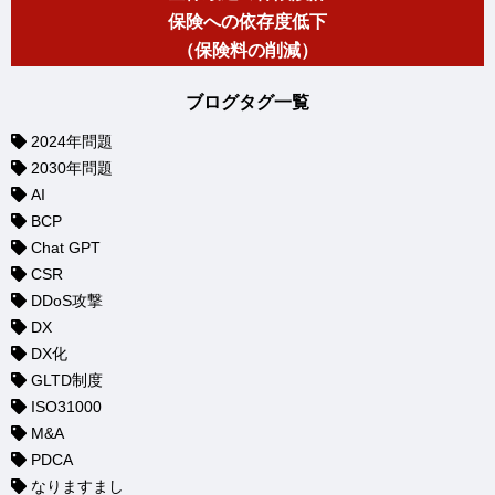
保険への依存度低下
（保険料の削減）
ブログタグ一覧
2024年問題
2030年問題
AI
BCP
Chat GPT
CSR
DDoS攻撃
DX
DX化
GLTD制度
ISO31000
M&A
PDCA
なりますまし