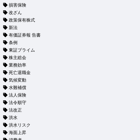
損害保険
改ざん
政策保有株式
新法
有価証券報 告書
条例
東証プライム
株主総会
業務効率
死亡退職金
気候変動
水難補償
法人保険
法令順守
法改正
洪水
洪水リスク
海面上昇