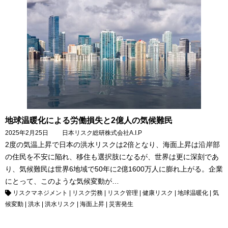
地球温暖化による労働損失と2億人の気候難民
2025年2月25日
日本リスク総研
株式会社A.I.P
2度の気温上昇で日本の洪水リスクは2倍となり、海面上昇は沿岸部
の住民を不安に陥れ、移住も選択肢になるが、世界は更に深刻であ
り、気候難民は世界6地域で50年に2億1600万人に膨れ上がる。企業
にとって、このような気候変動が…
リスクマネジメント
|
リスク労務
|
リスク管理
|
健康リスク
|
地球温暖化
|
気
候変動
|
洪水
|
洪水リスク
|
海面上昇
|
災害発生