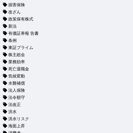
損害保険
改ざん
政策保有株式
新法
有価証券報 告書
条例
東証プライム
株主総会
業務効率
死亡退職金
気候変動
水難補償
法人保険
法令順守
法改正
洪水
洪水リスク
海面上昇