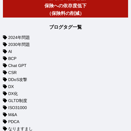
保険への依存度低下
（保険料の削減）
ブログタグ一覧
2024年問題
2030年問題
AI
BCP
Chat GPT
CSR
DDoS攻撃
DX
DX化
GLTD制度
ISO31000
M&A
PDCA
なりますまし