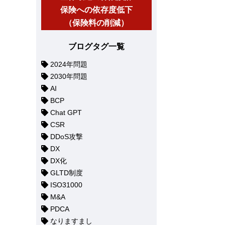
保険への依存度低下
（保険料の削減）
ブログタグ一覧
2024年問題
2030年問題
AI
BCP
Chat GPT
CSR
DDoS攻撃
DX
DX化
GLTD制度
ISO31000
M&A
PDCA
なりますまし