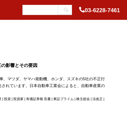
03-6228-7461
正の影響とその要因
車、マツダ、ヤマハ発動機、ホンダ、スズキの5社の不正行
念されています。日本自動車工業会によると、自動車産業の
業
|
投資
|
投資家
|
有価証券報 告書
|
東証プライム
|
株主総会
|
法改正
|