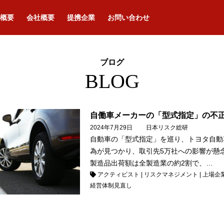
概要
会社概要
提携企業
お問い合わせ
ブログ
BLOG
自働車メーカーの「型式指定」の不
2024年7月29日
日本リスク総研
自動車の「型式指定」を巡り、トヨタ自動
為が見つかり、取引先5万社への影響が懸
製造品出荷額は全製造業の約2割で、…
アクティビスト
|
リスクマネジメント
|
上場企
経営体制見直し