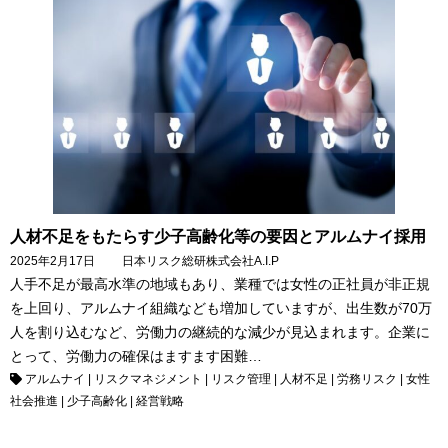
人材不足をもたらす少子高齢化等の要因とアルムナイ採用
2025年2月17日
日本リスク総研
株式会社A.I.P
人手不足が最高水準の地域もあり、業種では女性の正社員が非正規
を上回り、アルムナイ組織なども増加していますが、出生数が70万
人を割り込むなど、労働力の継続的な減少が見込まれます。企業に
とって、労働力の確保はますます困難…
アルムナイ
|
リスクマネジメント
|
リスク管理
|
人材不足
|
労務リスク
|
女性
社会推進
|
少子高齢化
|
経営戦略