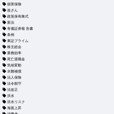
損害保険
改ざん
政策保有株式
新法
有価証券報 告書
条例
東証プライム
株主総会
業務効率
死亡退職金
気候変動
水難補償
法人保険
法令順守
法改正
洪水
洪水リスク
海面上昇