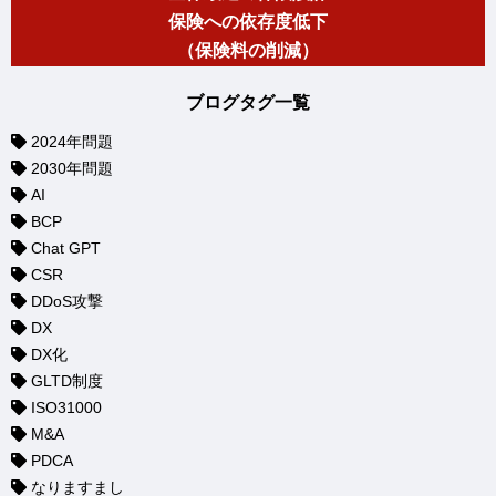
保険への依存度低下
（保険料の削減）
ブログタグ一覧
2024年問題
2030年問題
AI
BCP
Chat GPT
CSR
DDoS攻撃
DX
DX化
GLTD制度
ISO31000
M&A
PDCA
なりますまし