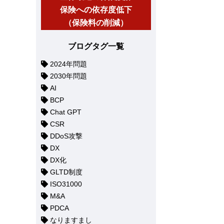
保険への依存度低下
（保険料の削減）
ブログタグ一覧
2024年問題
2030年問題
AI
BCP
Chat GPT
CSR
DDoS攻撃
DX
DX化
GLTD制度
ISO31000
M&A
PDCA
なりますまし