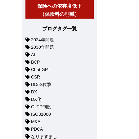
保険への依存度低下
（保険料の削減）
ブログタグ一覧
2024年問題
2030年問題
AI
BCP
Chat GPT
CSR
DDoS攻撃
DX
DX化
GLTD制度
ISO31000
M&A
PDCA
なりますまし