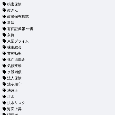
損害保険
改ざん
政策保有株式
新法
有価証券報 告書
条例
東証プライム
株主総会
業務効率
死亡退職金
気候変動
水難補償
法人保険
法令順守
法改正
洪水
洪水リスク
海面上昇