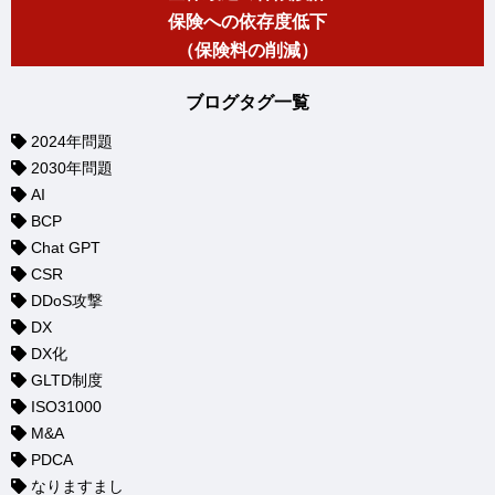
保険への依存度低下
（保険料の削減）
ブログタグ一覧
2024年問題
2030年問題
AI
BCP
Chat GPT
CSR
DDoS攻撃
DX
DX化
GLTD制度
ISO31000
M&A
PDCA
なりますまし