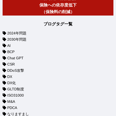
保険への依存度低下
（保険料の削減）
ブログタグ一覧
2024年問題
2030年問題
AI
BCP
Chat GPT
CSR
DDoS攻撃
DX
DX化
GLTD制度
ISO31000
M&A
PDCA
なりますまし