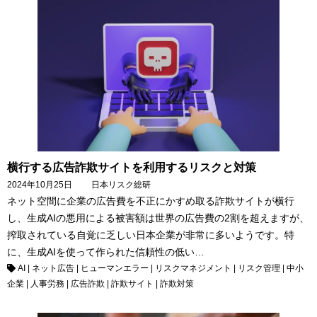
横行する広告詐欺サイトを利用するリスクと対策
2024年10月25日
日本リスク総研
ネット空間に企業の広告費を不正にかすめ取る詐欺サイトが横行
し、生成AIの悪用による被害額は世界の広告費の2割を超えますが、
搾取されている自覚に乏しい日本企業が非常に多いようです。特
に、生成AIを使って作られた信頼性の低い…
AI
|
ネット広告
|
ヒューマンエラー
|
リスクマネジメント
|
リスク管理
|
中小
企業
|
人事労務
|
広告詐欺
|
詐欺サイト
|
詐欺対策