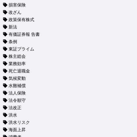
損害保険
改ざん
政策保有株式
新法
有価証券報 告書
条例
東証プライム
株主総会
業務効率
死亡退職金
気候変動
水難補償
法人保険
法令順守
法改正
洪水
洪水リスク
海面上昇