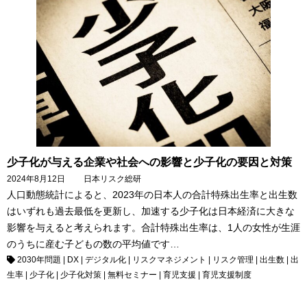
少子化が与える企業や社会への影響と少子化の要因と対策
2024年8月12日
日本リスク総研
人口動態統計によると、2023年の日本人の合計特殊出生率と出生数
はいずれも過去最低を更新し、加速する少子化は日本経済に大きな
影響を与えると考えられます。合計特殊出生率は、1人の女性が生涯
のうちに産む子どもの数の平均値です…
2030年問題
|
DX
|
デジタル化
|
リスクマネジメント
|
リスク管理
|
出生数
|
出
生率
|
少子化
|
少子化対策
|
無料セミナー
|
育児支援
|
育児支援制度