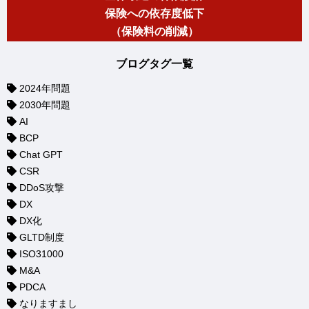
保険への依存度低下
（保険料の削減）
ブログタグ一覧
2024年問題
2030年問題
AI
BCP
Chat GPT
CSR
DDoS攻撃
DX
DX化
GLTD制度
ISO31000
M&A
PDCA
なりますまし