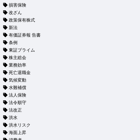
損害保険
改ざん
政策保有株式
新法
有価証券報 告書
条例
東証プライム
株主総会
業務効率
死亡退職金
気候変動
水難補償
法人保険
法令順守
法改正
洪水
洪水リスク
海面上昇