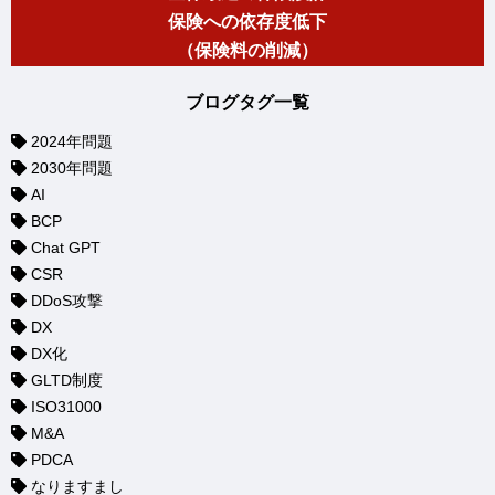
保険への依存度低下
（保険料の削減）
ブログタグ一覧
2024年問題
2030年問題
AI
BCP
Chat GPT
CSR
DDoS攻撃
DX
DX化
GLTD制度
ISO31000
M&A
PDCA
なりますまし