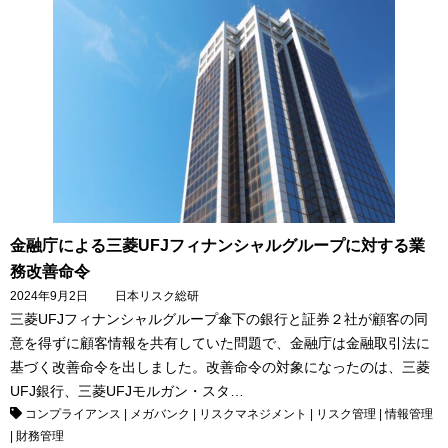
金融庁による三菱UFJフィナンシャルグループに対する業
務改善命令
2024年9月2日
日本リスク総研
三菱UFJフィナンシャルグループ傘下の銀行と証券２社が顧客の同
意を得ずに顧客情報を共有していた問題で、金融庁は金融取引法に
基づく改善命令を出しました。改善命令の対象になったのは、三菱
UFJ銀行、三菱UFJモルガン・スタ…
コンプライアンス
|
メガバンク
|
リスクマネジメント
|
リスク管理
|
情報管理
|
財務管理