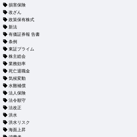
損害保険
改ざん
政策保有株式
新法
有価証券報 告書
条例
東証プライム
株主総会
業務効率
死亡退職金
気候変動
水難補償
法人保険
法令順守
法改正
洪水
洪水リスク
海面上昇