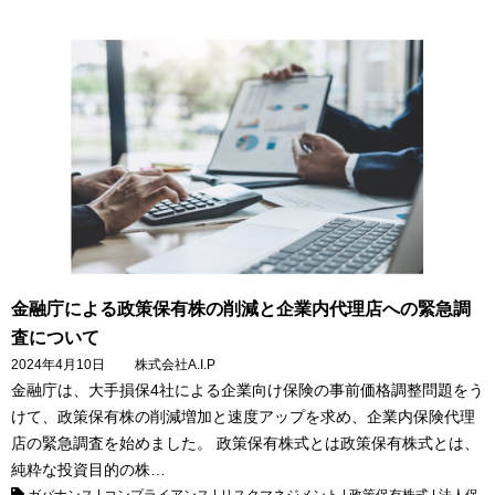
金融庁による政策保有株の削減と企業内代理店への緊急調
査について
2024年4月10日
株式会社A.I.P
金融庁は、大手損保4社による企業向け保険の事前価格調整問題をう
けて、政策保有株の削減増加と速度アップを求め、企業内保険代理
店の緊急調査を始めました。 政策保有株式とは政策保有株式とは、
純粋な投資目的の株…
ガバナンス
|
コンプライアンス
|
リスクマネジメント
|
政策保有株式
|
法人保