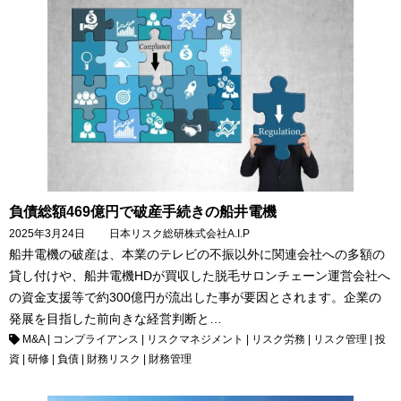
負債総額469億円で破産手続きの船井電機
2025年3月24日
日本リスク総研
株式会社A.I.P
船井電機の破産は、本業のテレビの不振以外に関連会社への多額の
貸し付けや、船井電機HDが買収した脱毛サロンチェーン運営会社へ
の資金支援等で約300億円が流出した事が要因とされます。企業の
発展を目指した前向きな経営判断と…
M&A
|
コンプライアンス
|
リスクマネジメント
|
リスク労務
|
リスク管理
|
投
資
|
研修
|
負債
|
財務リスク
|
財務管理