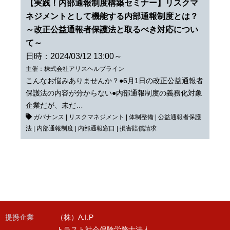
【実践！内部通報制度構築セミナー】リスクマ
ネジメントとして機能する内部通報制度とは？
～改正公益通報者保護法と取るべき対応につい
て～
日時：2024/03/12 13:00～
主催：株式会社アリスヘルプライン
こんなお悩みありませんか？●6月1日の改正公益通報者
保護法の内容が分からない●内部通報制度の義務化対象
企業だが、未だ…
ガバナンス
|
リスクマネジメント
|
体制整備
|
公益通報者保護
法
|
内部通報制度
|
内部通報窓口
|
損害賠償請求
提携企業
（株）A.I.P
トラスト社会保険労務士法人