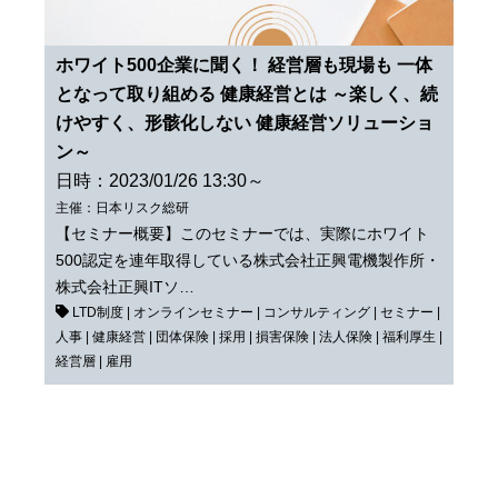
ホワイト500企業に聞く！ 経営層も現場も 一体
となって取り組める 健康経営とは ～楽しく、続
けやすく、形骸化しない 健康経営ソリューショ
ン～
日時：2023/01/26 13:30～
主催：日本リスク総研
【セミナー概要】このセミナーでは、実際にホワイト
500認定を連年取得している株式会社正興電機製作所・
株式会社正興ITソ…
LTD制度
|
オンラインセミナー
|
コンサルティング
|
セミナー
|
人事
|
健康経営
|
団体保険
|
採用
|
損害保険
|
法人保険
|
福利厚生
|
経営層
|
雇用