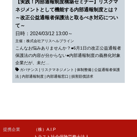
【実践！内部通報制度構築セミナー】リスクマ
ネジメントとして機能する内部通報制度とは？
～改正公益通報者保護法と取るべき対応につい
て～
日時：2024/03/12 13:00～
主催：株式会社アリスヘルプライン
こんなお悩みありませんか？●6月1日の改正公益通報者
保護法の内容が分からない●内部通報制度の義務化対象
企業だが、未だ…
ガバナンス
|
リスクマネジメント
|
体制整備
|
公益通報者保護
法
|
内部通報制度
|
内部通報窓口
|
損害賠償請求
提携企業
（株）A.I.P
トラスト社会保険労務士法人