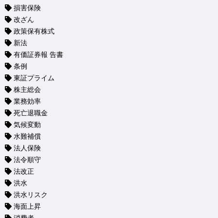
損害保険
改ざん
政策保有株式
新法
有価証券報 告書
条例
東証プライム
株主総会
業務効率
死亡退職金
気候変動
水難補償
法人保険
法令順守
法改正
洪水
洪水リスク
海面上昇