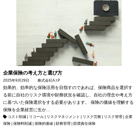
企業保険の考え方と選び方
2025年9月29日
株式会社A.I.P
効果的、効率的な保険活用を目指すのであれば、保険商品を選択す
る前に自社のリスク環境や財務状況を確認し、自社の理念や考え方
に基づいた保険選択をする必要があります。 保険の価値を理解する
保険を企業経営に生か…
コスト削減
|
リコール
|
リスクマネジメント
|
リスク労務
|
リスク管理
|
企業
保険
|
保険料削減
|
保険的価値
|
財務管理
|
賠償責任保険