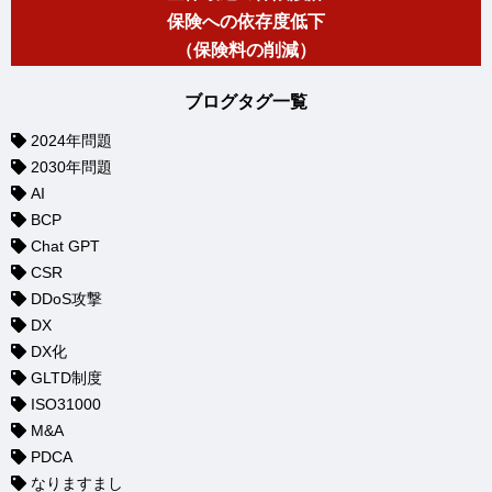
保険への依存度低下
（保険料の削減）
ブログタグ一覧
2024年問題
2030年問題
AI
BCP
Chat GPT
CSR
DDoS攻撃
DX
DX化
GLTD制度
ISO31000
M&A
PDCA
なりますまし