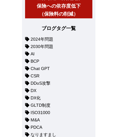
保険への依存度低下
（保険料の削減）
ブログタグ一覧
2024年問題
2030年問題
AI
BCP
Chat GPT
CSR
DDoS攻撃
DX
DX化
GLTD制度
ISO31000
M&A
PDCA
なりますまし