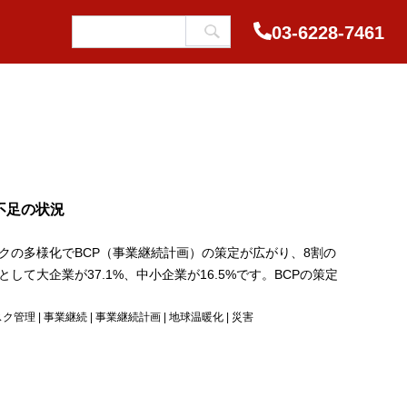
03-6228-7461
不足の状況
クの多様化でBCP（事業継続計画）の策定が広がり、8割の
て大企業が37.1%、中小企業が16.5%です。BCPの策定
スク管理
|
事業継続
|
事業継続計画
|
地球温暖化
|
災害