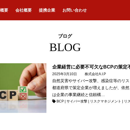
概要
会社概要
提携企業
お問い合わせ
ブログ
BLOG
企業経営に必要不可欠なBCPの策定
2025年3月10日
株式会社A.I.P
自然災害やサイバー攻撃、感染症等のリス
都道府県で策定企業が増えましたが、依然とし
は企業の事業継続と信頼構…
BCP
|
サイバー攻撃
|
リスクマネジメント
|
リ