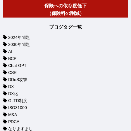
保険への依存度低下
（保険料の削減）
ブログタグ一覧
2024年問題
2030年問題
AI
BCP
Chat GPT
CSR
DDoS攻撃
DX
DX化
GLTD制度
ISO31000
M&A
PDCA
なりますまし