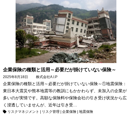
企業保険の種類と活用～必要だが掛けていない保険～
2025年8月18日
株式会社A.I.P
企業保険の種類と活用～必要だが掛けていない保険～①地震保険：
東日本大震災や熊本地震等の教訓にもかかわらず、未加入の企業が
多いのが実情です。高額な保険料や保険会社の引き受け状況から広
く浸透していませんが、近年は引き受…
リスクマネジメント
|
リスク管理
|
企業保険
|
地震保険