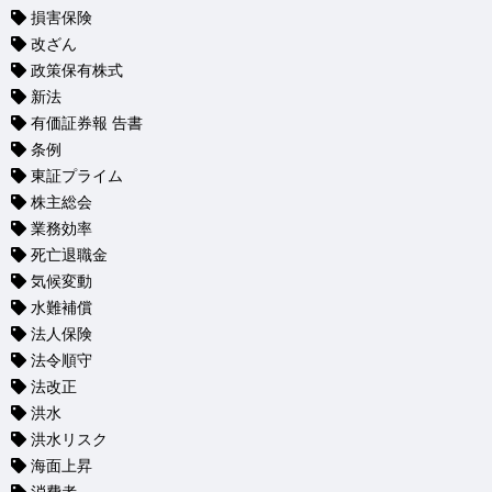
損害保険
改ざん
政策保有株式
新法
有価証券報 告書
条例
東証プライム
株主総会
業務効率
死亡退職金
気候変動
水難補償
法人保険
法令順守
法改正
洪水
洪水リスク
海面上昇