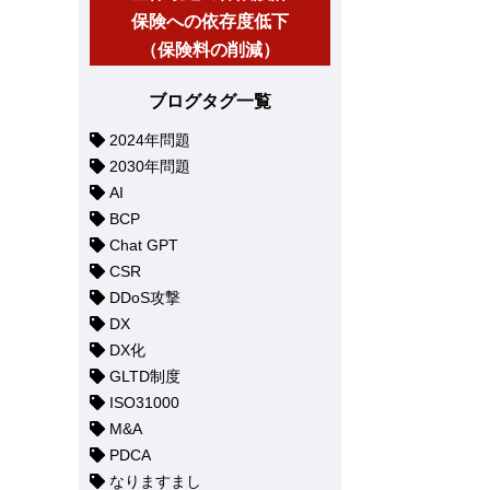
保険への依存度低下
（保険料の削減）
ブログタグ一覧
2024年問題
2030年問題
AI
BCP
Chat GPT
CSR
DDoS攻撃
DX
DX化
GLTD制度
ISO31000
M&A
PDCA
なりますまし