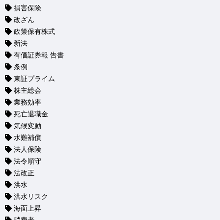
損害保険
改ざん
政策保有株式
新法
有価証券報 告書
条例
東証プライム
株主総会
業務効率
死亡退職金
気候変動
水難補償
法人保険
法令順守
法改正
洪水
洪水リスク
海面上昇