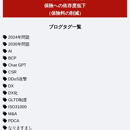
保険への依存度低下
（保険料の削減）
ブログタグ一覧
2024年問題
2030年問題
AI
BCP
Chat GPT
CSR
DDoS攻撃
DX
DX化
GLTD制度
ISO31000
M&A
PDCA
なりますまし