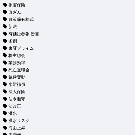
損害保険
改ざん
政策保有株式
新法
有価証券報 告書
条例
東証プライム
株主総会
業務効率
死亡退職金
気候変動
水難補償
法人保険
法令順守
法改正
洪水
洪水リスク
海面上昇