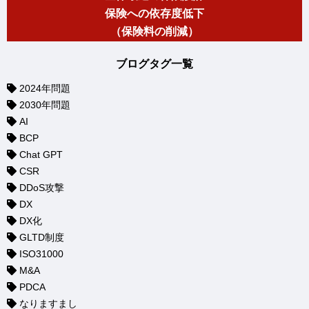
保険への依存度低下
（保険料の削減）
ブログタグ一覧
2024年問題
2030年問題
AI
BCP
Chat GPT
CSR
DDoS攻撃
DX
DX化
GLTD制度
ISO31000
M&A
PDCA
なりますまし