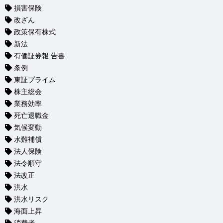
損害保険
改ざん
政策保有株式
新法
有価証券報 告書
条例
東証プライム
株主総会
業務効率
死亡退職金
気候変動
水難補償
法人保険
法令順守
法改正
洪水
洪水リスク
海面上昇