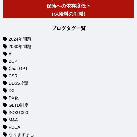
保険への依存度低下
（保険料の削減）
ブログタグ一覧
2024年問題
2030年問題
AI
BCP
Chat GPT
CSR
DDoS攻撃
DX
DX化
GLTD制度
ISO31000
M&A
PDCA
なりますまし