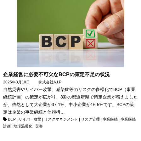
企業経営に必要不可欠なBCPの策定不足の状況
2025年3月10日
株式会社A.I.P
自然災害やサイバー攻撃、感染症等のリスクの多様化でBCP（事業
継続計画）の策定が広がり、8割の都道府県で策定企業が増えました
が、依然として大企業が37.1%、中小企業が16.5%です。BCPの策
定は企業の事業継続と信頼構…
BCP
|
サイバー攻撃
|
リスクマネジメント
|
リスク管理
|
事業継続
|
事業継続
計画
|
地球温暖化
|
災害