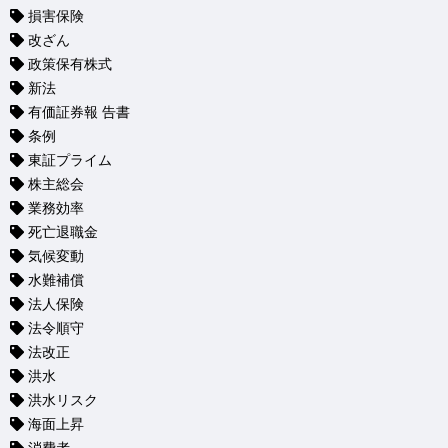
損害保険
改ざん
政策保有株式
新法
有価証券報 告書
条例
東証プライム
株主総会
業務効率
死亡退職金
気候変動
水難補償
法人保険
法令順守
法改正
洪水
洪水リスク
海面上昇