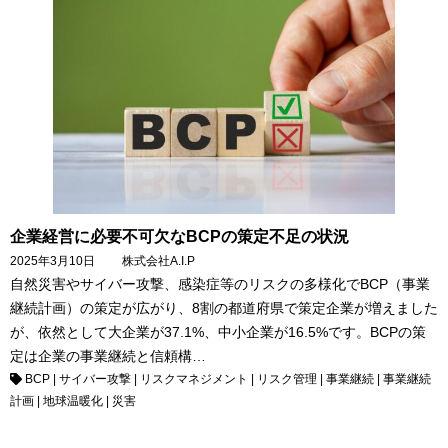
企業経営に必要不可欠なBCPの策定不足の状況
2025年3月10日
株式会社A.I.P
自然災害やサイバー攻撃、感染症等のリスクの多様化でBCP（事業
継続計画）の策定が広がり、8割の都道府県で策定企業が増えました
が、依然として大企業が37.1%、中小企業が16.5%です。BCPの策
定は企業の事業継続と信頼構…
BCP
|
サイバー攻撃
|
リスクマネジメント
|
リスク管理
|
事業継続
|
事業継続
計画
|
地球温暖化
|
災害