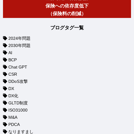
保険への依存度低下
（保険料の削減）
ブログタグ一覧
2024年問題
2030年問題
AI
BCP
Chat GPT
CSR
DDoS攻撃
DX
DX化
GLTD制度
ISO31000
M&A
PDCA
なりますまし