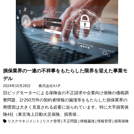
損保業界の一連の不祥事をもたらした限界を迎えた事業モ
デル
2024年10月28日
株式会社A.I.P
旧ビッグモーターによる保険金の不正請求や企業向け保険の価格調
整問題、計250万件の契約者情報の漏洩等をもたらした損保業界の
商慣習は大きく見直される必要に迫られています。特に大手損害保
険4社（東京海上日動火災保険、損害保…
リスクマネジメント
|
リスク管理
|
不正問題
|
情報漏洩
|
情報管理
|
損害保険