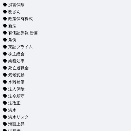
損害保険
改ざん
政策保有株式
新法
有価証券報 告書
条例
東証プライム
株主総会
業務効率
死亡退職金
気候変動
水難補償
法人保険
法令順守
法改正
洪水
洪水リスク
海面上昇