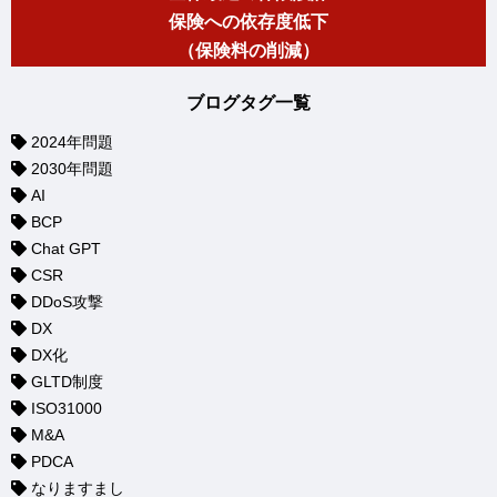
保険への依存度低下
（保険料の削減）
ブログタグ一覧
2024年問題
2030年問題
AI
BCP
Chat GPT
CSR
DDoS攻撃
DX
DX化
GLTD制度
ISO31000
M&A
PDCA
なりますまし