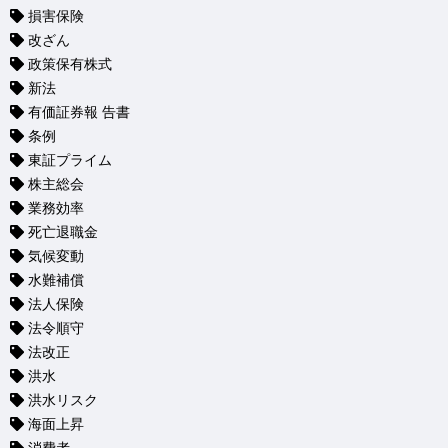
損害保険
改ざん
政策保有株式
新法
有価証券報 告書
条例
東証プライム
株主総会
業務効率
死亡退職金
気候変動
水難補償
法人保険
法令順守
法改正
洪水
洪水リスク
海面上昇