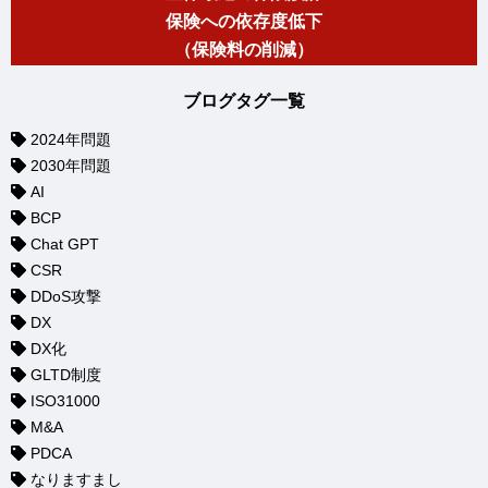
保険への依存度低下
（保険料の削減）
ブログタグ一覧
2024年問題
2030年問題
AI
BCP
Chat GPT
CSR
DDoS攻撃
DX
DX化
GLTD制度
ISO31000
M&A
PDCA
なりますまし