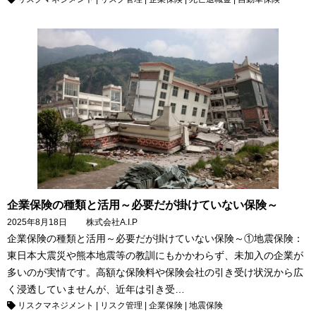
企業保険の種類と活用～必要だが掛けていない保険～
2025年8月18日
株式会社A.I.P
企業保険の種類と活用～必要だが掛けていない保険～①地震保険：
東日本大震災や熊本地震等の教訓にもかかわらず、未加入の企業が
多いのが実情です。高額な保険料や保険会社の引き受け状況から広
く浸透していませんが、近年は引き受…
リスクマネジメント
|
リスク管理
|
企業保険
|
地震保険