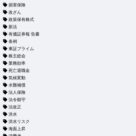
損害保険
改ざん
政策保有株式
新法
有価証券報 告書
条例
東証プライム
株主総会
業務効率
死亡退職金
気候変動
水難補償
法人保険
法令順守
法改正
洪水
洪水リスク
海面上昇