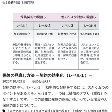
生
|
経費削減
|
財務管理
保険の見直し方法 ー契約の効率化 （レベル１）ー
2025年10月27日
株式会社A.I.P
契約の効率化（レベル１） 効率的な契約をするには、大きく五つの
ポイントがあると考えられます。一つ目は補償のダブり（重複）を
なくすことです。一つの建物に複数の保険が掛かっている場合や人
保険の部分について…
リスクマネジメント
|
リスク管理
|
保険の見直し
|
効率化
|
法人保険
|
経費削