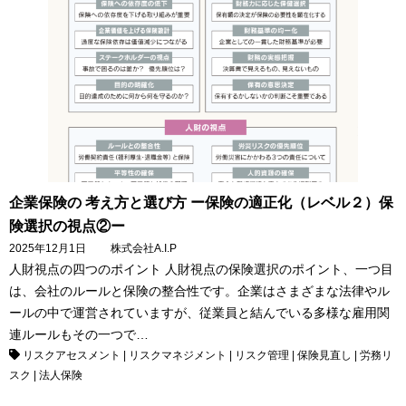
企業保険の 考え方と選び方 ー保険の適正化（レベル２）保
険選択の視点②ー
2025年12月1日
株式会社A.I.P
人財視点の四つのポイント 人財視点の保険選択のポイント、一つ目
は、会社のルールと保険の整合性です。企業はさまざまな法律やル
ールの中で運営されていますが、従業員と結んでいる多様な雇用関
連ルールもその一つで…
リスクアセスメント
|
リスクマネジメント
|
リスク管理
|
保険見直し
|
労務リ
スク
|
法人保険