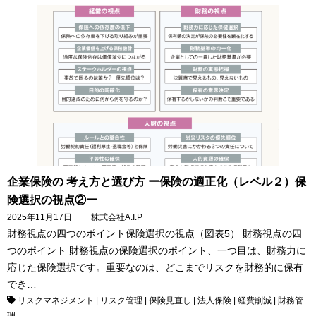
企業保険の 考え方と選び方 ー保険の適正化（レベル２）保
険選択の視点②ー
2025年11月17日
株式会社A.I.P
財務視点の四つのポイント保険選択の視点（図表5） 財務視点の四
つのポイント 財務視点の保険選択のポイント、一つ目は、財務力に
応じた保険選択です。重要なのは、どこまでリスクを財務的に保有
でき…
リスクマネジメント
|
リスク管理
|
保険見直し
|
法人保険
|
経費削減
|
財務管
理