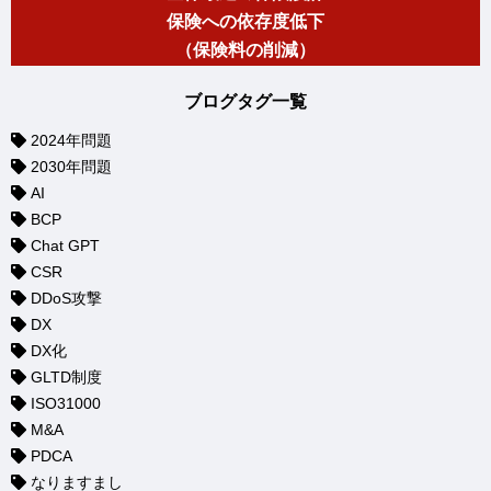
保険への依存度低下
（保険料の削減）
ブログタグ一覧
2024年問題
2030年問題
AI
BCP
Chat GPT
CSR
DDoS攻撃
DX
DX化
GLTD制度
ISO31000
M&A
PDCA
なりますまし