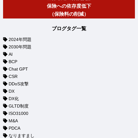
保険への依存度低下
（保険料の削減）
ブログタグ一覧
2024年問題
2030年問題
AI
BCP
Chat GPT
CSR
DDoS攻撃
DX
DX化
GLTD制度
ISO31000
M&A
PDCA
なりますまし