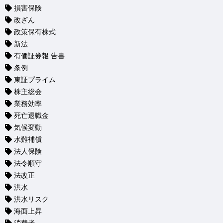
損害保険
改ざん
政策保有株式
新法
有価証券報 告書
条例
東証プライム
株主総会
業務効率
死亡退職金
気候変動
水難補償
法人保険
法令順守
法改正
洪水
洪水リスク
海面上昇