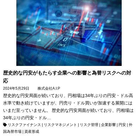
歴史的な円安がもたらす企業への影響と為替リスクへの対
応
2024年5月29日
株式会社A.I.P
歴史的な円安局面が続いており、円相場は34年ぶりの円安・ドル高
水準で動き続けていますが、円売り・ドル買いが加速する展開には
いまだ至っていません。 歴史的な円安局面が続いており、円相場は
34年ぶりの円安・ドル…
リスクファイナンス
|
リスクマネジメント
|
リスク管理
|
企業影響
|
円安
|
外
国為替市場
|
資産形成