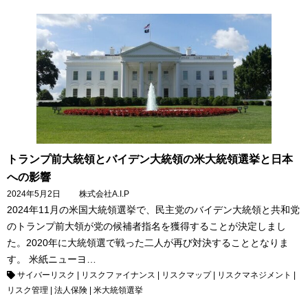
トランプ前大統領とバイデン大統領の米大統領選挙と日本
への影響
2024年5月2日
株式会社A.I.P
2024年11月の米国大統領選挙で、民主党のバイデン大統領と共和党
のトランプ前大領が党の候補者指名を獲得することが決定しまし
た。2020年に大統領選で戦った二人が再び対決することとなりま
す。 米紙ニューヨ…
サイバーリスク
|
リスクファイナンス
|
リスクマップ
|
リスクマネジメント
|
リスク管理
|
法人保険
|
米大統領選挙