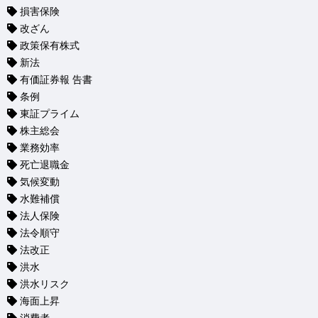
損害保険
改ざん
政策保有株式
新法
有価証券報 告書
条例
東証プライム
株主総会
業務効率
死亡退職金
気候変動
水難補償
法人保険
法令順守
法改正
洪水
洪水リスク
海面上昇