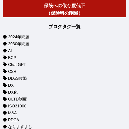
保険への依存度低下
（保険料の削減）
ブログタグ一覧
2024年問題
2030年問題
AI
BCP
Chat GPT
CSR
DDoS攻撃
DX
DX化
GLTD制度
ISO31000
M&A
PDCA
なりますまし