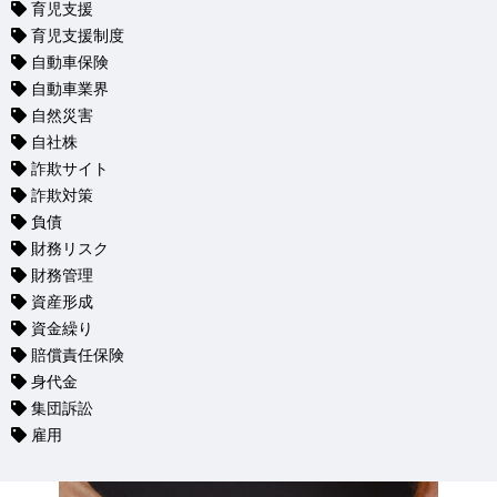
育児支援
育児支援制度
自動車保険
自動車業界
自然災害
自社株
詐欺サイト
詐欺対策
負債
財務リスク
財務管理
資産形成
資金繰り
賠償責任保険
身代金
集団訴訟
雇用