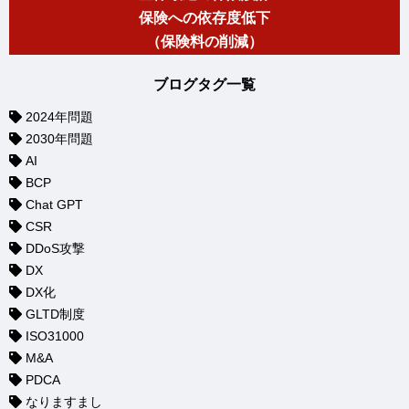
保険への依存度低下
（保険料の削減）
ブログタグ一覧
2024年問題
2030年問題
AI
BCP
Chat GPT
CSR
DDoS攻撃
DX
DX化
GLTD制度
ISO31000
M&A
PDCA
なりますまし