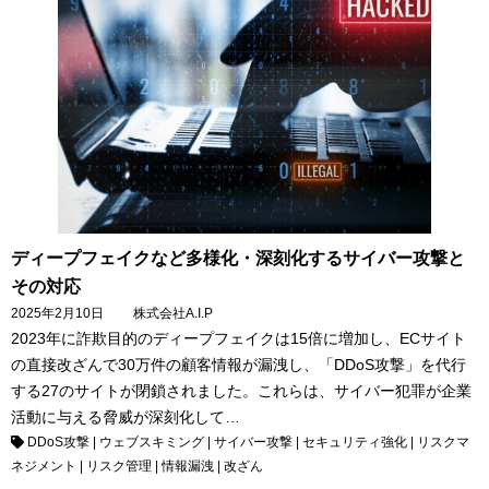
ディープフェイクなど多様化・深刻化するサイバー攻撃と
その対応
2025年2月10日
株式会社A.I.P
2023年に詐欺目的のディープフェイクは15倍に増加し、ECサイト
の直接改ざんで30万件の顧客情報が漏洩し、「DDoS攻撃」を代行
する27のサイトが閉鎖されました。これらは、サイバー犯罪が企業
活動に与える脅威が深刻化して…
DDoS攻撃
|
ウェブスキミング
|
サイバー攻撃
|
セキュリティ強化
|
リスクマ
ネジメント
|
リスク管理
|
情報漏洩
|
改ざん