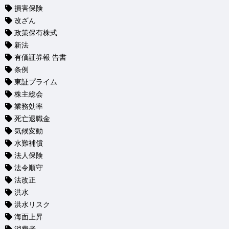
損害保険
改ざん
政策保有株式
新法
有価証券報 告書
条例
東証プライム
株主総会
業務効率
死亡退職金
気候変動
水難補償
法人保険
法令順守
法改正
洪水
洪水リスク
海面上昇