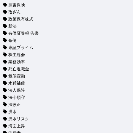
損害保険
改ざん
政策保有株式
新法
有価証券報 告書
条例
東証プライム
株主総会
業務効率
死亡退職金
気候変動
水難補償
法人保険
法令順守
法改正
洪水
洪水リスク
海面上昇