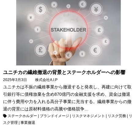
ユニチカの繊維撤退の背景とステークホルダーへの影響
2025年3月3日
株式会社A.I.P
ユニチカは不振の繊維事業から撤退すると発表し、再建に向けて取
引銀行等に債権放棄を含め870億円の金融支援を求め、資金は撤退
に伴う費用や力を入れる高分子事業に充当する。繊維事業からの撤
退の背景には原材料価格の高騰や価格競争…
ステークホルダー
|
ブランドイメージ
|
リスクマネジメント
|
リスク労務
|
リ
スク管理
|
事業撤退