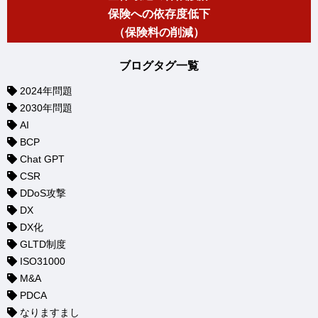
保険への依存度低下
（保険料の削減）
ブログタグ一覧
2024年問題
2030年問題
AI
BCP
Chat GPT
CSR
DDoS攻撃
DX
DX化
GLTD制度
ISO31000
M&A
PDCA
なりますまし