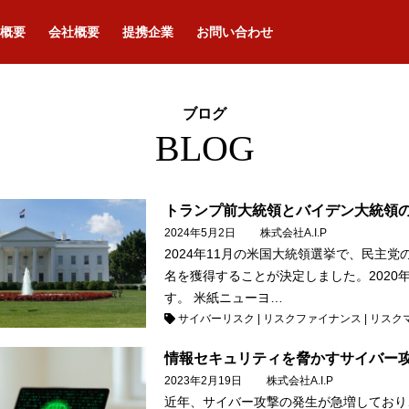
概要
会社概要
提携企業
お問い合わせ
ブログ
BLOG
トランプ前大統領とバイデン大統領
2024年5月2日
株式会社A.I.P
2024年11月の米国大統領選挙で、民主
名を獲得することが決定しました。202
す。 米紙ニューヨ…
サイバーリスク
|
リスクファイナンス
|
リスク
情報セキュリティを脅かすサイバー
2023年2月19日
株式会社A.I.P
近年、サイバー攻撃の発生が急増しており