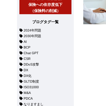
保険への依存度低下
（保険料の削減）
ブログタグ一覧
2024年問題
2030年問題
AI
BCP
Chat GPT
CSR
DDoS攻撃
DX
DX化
GLTD制度
ISO31000
M&A
PDCA
なりますまし