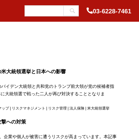
03-6228-7461
の米大統領選挙と日本への影響
党のバイデン大統領と共和党のトランプ前大領が党の候補者指
0年に大統領選で戦った二人が再び対決することとなりま
マップ
|
リスクマネジメント
|
リスク管理
|
法人保険
|
米大統領選挙
攻撃への対策
、企業や個人が被害に遭うリスクが高まっています。本記事