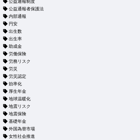
公益通報制度
公益通報者保護法
内部通報
円安
出生数
出生率
助成金
労働保険
労務リスク
労災
労災認定
効率化
厚生年金
地球温暖化
地震リスク
地震保険
基礎年金
外国為替市場
女性社会推進