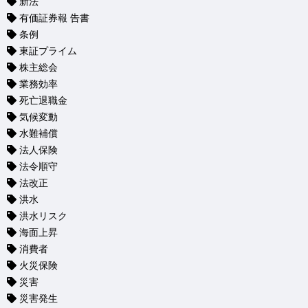
新法
有価証券報 告書
条例
東証プライム
株主総会
業務効率
死亡退職金
気候変動
水難補償
法人保険
法令順守
法改正
洪水
洪水リスク
海面上昇
消費者
火災保険
災害
災害発生