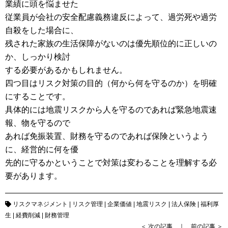
業績に頭を悩ませた
従業員が会社の安全配慮義務違反によって、過労死や過労
自殺をした場合に、
残された家族の生活保障がないのは優先順位的に正しいの
か、しっかり検討
する必要があるかもしれません。
四つ目はリスク対策の目的（何から何を守るのか）を明確
にすることです。
具体的には地震リスクから人を守るのであれば緊急地震速
報、物を守るので
あれば免振装置、財務を守るのであれば保険というよう
に、経営的に何を優
先的に守るかということで対策は変わることを理解する必
要があります。
リスクマネジメント
|
リスク管理
|
企業価値
|
地震リスク
|
法人保険
|
福利厚
生
|
経費削減
|
財務管理
＜
次の記事
｜
前の記事
＞